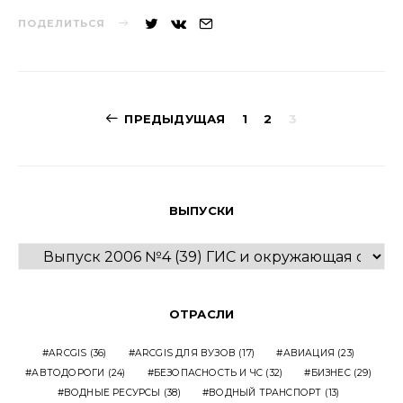
ПОДЕЛИТЬСЯ
Навигация
ПРЕДЫДУЩАЯ
1
2
3
по
записям
ВЫПУСКИ
ВЫПУСКИ
ОТРАСЛИ
ARCGIS
(36)
ARCGIS ДЛЯ ВУЗОВ
(17)
АВИАЦИЯ
(23)
АВТОДОРОГИ
(24)
БЕЗОПАСНОСТЬ И ЧС
(32)
БИЗНЕС
(29)
ВОДНЫЕ РЕСУРСЫ
(38)
ВОДНЫЙ ТРАНСПОРТ
(13)