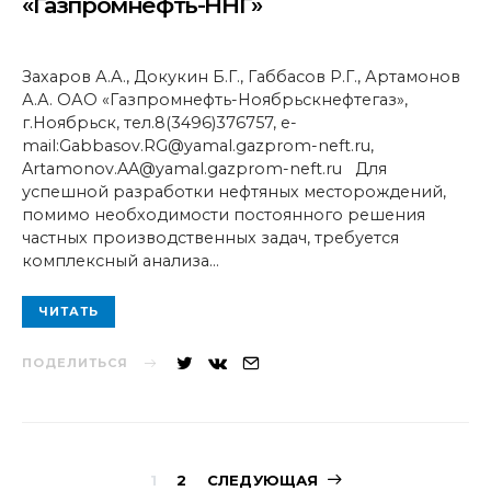
«Газпромнефть-ННГ»
Захаров А.А., Докукин Б.Г., Габбасов Р.Г., Артамонов
А.А. ОАО «Газпромнефть-Ноябрьскнефтегаз»,
г.Ноябрьск, тел.8(3496)376757, e-
mail:Gabbasov.RG@yamal.gazprom-neft.ru,
Artamonov.AA@yamal.gazprom-neft.ru Для
успешной разработки нефтяных месторождений,
помимо необходимости постоянного решения
частных производственных задач, требуется
комплексный анализа…
ЧИТАТЬ
ПОДЕЛИТЬСЯ
Навигация
1
2
СЛЕДУЮЩАЯ