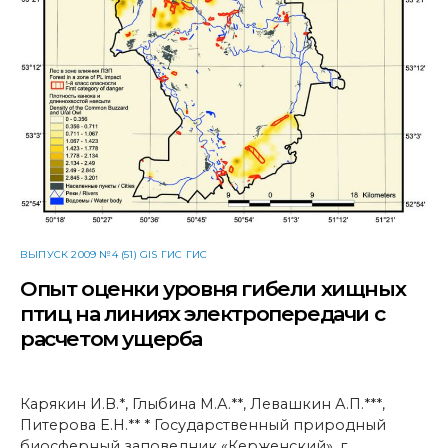
ВЫПУСК 2009 №4 (51) GIS ГИС ГИС
Опыт оценки уровня гибели хищных
птиц на линиях электропередачи c
расчетом ущерба
Карякин И.В.*, Глыбина М.А.**, Левашкин А.П.***,
Питерова Е.Н.** * Государственный природный
биосферный заповедник «Керженский», г.