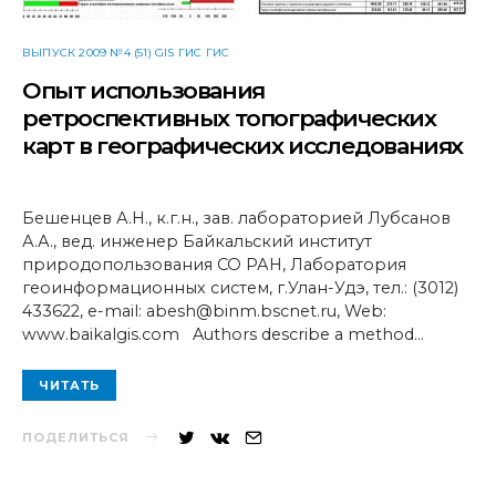
ВЫПУСК 2009 №4 (51) GIS ГИС ГИС
Опыт использования
ретроспективных топографических
карт в географических исследованиях
Бешенцев А.Н., к.г.н., зав. лабораторией Лубсанов
А.А., вед. инженер Байкальский институт
природопользования СО РАН, Лаборатория
геоинформационных систем, г.Улан-Удэ, тел.: (3012)
433622, e-mail: abesh@binm.bscnet.ru, Web:
www.baikalgis.com Authors describe a method…
ЧИТАТЬ
ПОДЕЛИТЬСЯ