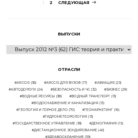
Навигация
1
2
СЛЕДУЮЩАЯ
по
записям
ВЫПУСКИ
ВЫПУСКИ
ОТРАСЛИ
ARCGIS
(36)
ARCGIS ДЛЯ ВУЗОВ
(17)
АВИАЦИЯ
(23)
АВТОДОРОГИ
(24)
БЕЗОПАСНОСТЬ И ЧС
(32)
БИЗНЕС
(29)
ВОДНЫЕ РЕСУРСЫ
(38)
ВОДНЫЙ ТРАНСПОРТ
(13)
ВОДОСНАБЖЕНИЕ И КАНАЛИЗАЦИЯ
(13)
ГЕОЛОГИЯ И ГОРНОЕ ДЕЛО
(70)
ГЕОМАРКЕТИНГ
(16)
ГИДРОМЕТЕОРОЛОГИЯ
(13)
ГОСУДАРСТВЕННОЕ УПРАВЛЕНИЕ
(18)
ДЕМОГРАФИЯ
(15)
ДИСТАНЦИОННОЕ ЗОНДИРОВАНИЕ
(40)
ЗДРАВООХРАНЕНИЕ
(39)