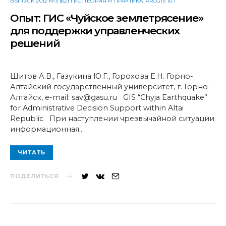
ВЫПУСК 2012 №3 (62) ГИС: ТЕОРИЯ И ПРАКТИКА. ARCGIS 10.1
Опыт: ГИС «Чуйское землетрясение»
для поддержки управленческих
решений
Шитов А.В., Газукина Ю.Г., Горохова Е.Н. Горно-
Алтайский государственный университет, г. Горно-
Алтайск, e-mail: sav@gasu.ru GIS “Chyja Earthquake”
for Administrative Decision Support within Altai
Republic При наступлении чрезвычайной ситуации
информационная…
ЧИТАТЬ
ПОДЕЛИТЬСЯ