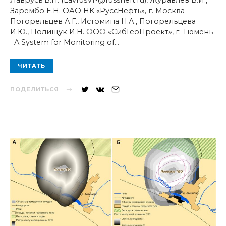
Лаврусь В.П. (LavrusVP@russneft.ru), Журавлев В.И.,
Зарембо Е.Н. ОАО НК «РуссНефть», г. Москва
Погорельцев А.Г., Истомина Н.А., Погорельцева
И.Ю., Полищук И.Н. ООО «СибГеоПроект», г. Тюмень
A System for Monitoring of…
ЧИТАТЬ
ПОДЕЛИТЬСЯ