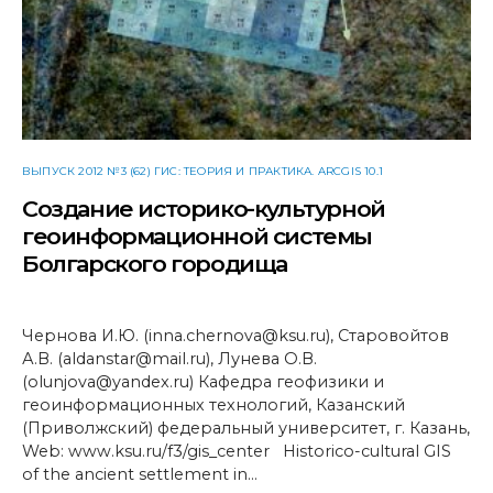
ВЫПУСК 2012 №3 (62) ГИС: ТЕОРИЯ И ПРАКТИКА. ARCGIS 10.1
Создание историко-культурной
геоинформационной системы
Болгарского городища
Чернова И.Ю. (inna.chernova@ksu.ru), Старовойтов
А.В. (aldanstar@mail.ru), Лунева О.В.
(olunjova@yandex.ru) Кафедра геофизики и
геоинформационных технологий, Казанский
(Приволжский) федеральный университет, г. Казань,
Web: www.ksu.ru/f3/gis_center Historico-cultural GIS
of the ancient settlement in…