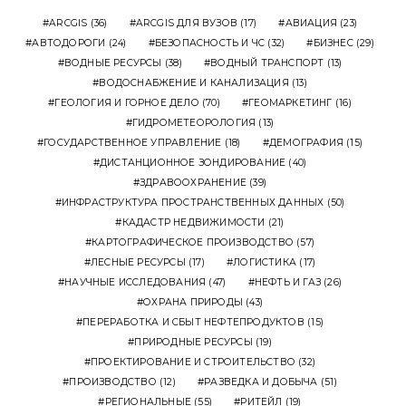
ARCGIS
(36)
ARCGIS ДЛЯ ВУЗОВ
(17)
АВИАЦИЯ
(23)
АВТОДОРОГИ
(24)
БЕЗОПАСНОСТЬ И ЧС
(32)
БИЗНЕС
(29)
ВОДНЫЕ РЕСУРСЫ
(38)
ВОДНЫЙ ТРАНСПОРТ
(13)
ВОДОСНАБЖЕНИЕ И КАНАЛИЗАЦИЯ
(13)
ГЕОЛОГИЯ И ГОРНОЕ ДЕЛО
(70)
ГЕОМАРКЕТИНГ
(16)
ГИДРОМЕТЕОРОЛОГИЯ
(13)
ГОСУДАРСТВЕННОЕ УПРАВЛЕНИЕ
(18)
ДЕМОГРАФИЯ
(15)
ДИСТАНЦИОННОЕ ЗОНДИРОВАНИЕ
(40)
ЗДРАВООХРАНЕНИЕ
(39)
ИНФРАСТРУКТУРА ПРОСТРАНСТВЕННЫХ ДАННЫХ
(50)
КАДАСТР НЕДВИЖИМОСТИ
(21)
КАРТОГРАФИЧЕСКОЕ ПРОИЗВОДСТВО
(57)
ЛЕСНЫЕ РЕСУРСЫ
(17)
ЛОГИСТИКА
(17)
НАУЧНЫЕ ИССЛЕДОВАНИЯ
(47)
НЕФТЬ И ГАЗ
(26)
ОХРАНА ПРИРОДЫ
(43)
ПЕРЕРАБОТКА И СБЫТ НЕФТЕПРОДУКТОВ
(15)
ПРИРОДНЫЕ РЕСУРСЫ
(19)
ПРОЕКТИРОВАНИЕ И СТРОИТЕЛЬСТВО
(32)
ПРОИЗВОДСТВО
(12)
РАЗВЕДКА И ДОБЫЧА
(51)
РЕГИОНАЛЬНЫЕ
(55)
РИТЕЙЛ
(19)