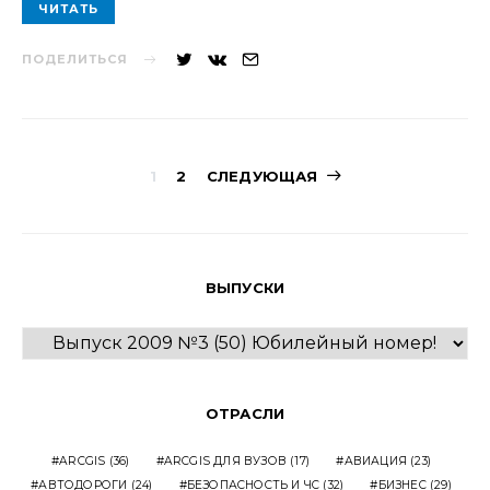
ЧИТАТЬ
ПОДЕЛИТЬСЯ
Навигация
1
2
СЛЕДУЮЩАЯ
по
записям
ВЫПУСКИ
ВЫПУСКИ
ОТРАСЛИ
ARCGIS
(36)
ARCGIS ДЛЯ ВУЗОВ
(17)
АВИАЦИЯ
(23)
АВТОДОРОГИ
(24)
БЕЗОПАСНОСТЬ И ЧС
(32)
БИЗНЕС
(29)