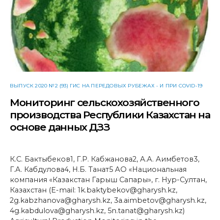
ВЫПУСК 2020 №2 (93) ГИС НА ПЕРЕДОВЫХ РУБЕЖАХ - И ПРИ COVID-19
Мониторинг сельскохозяйственного
производства Республики Казахстан на
основе данных ДЗЗ
К.С. Бактыбеков1, Г.Р. Кабжанова2, А.А. Аимбетов3,
Г.А. Кабдулова4, Н.Б. Танат5 АО «Национальная
компания «Казакстан Гарыш Сапары», г. Нур-Султан,
Казахстан (E-mail: 1k.baktybekov@gharysh.kz,
2g.kabzhanova@gharysh.kz, 3a.aimbetov@gharysh.kz,
4g.kabdulova@gharysh.kz, 5n.tanat@gharysh.kz)