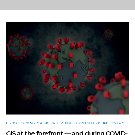
ВЫПУСК 2020 №2 (93) ГИС НА ПЕРЕДОВЫХ РУБЕЖАХ - И ПРИ COVID-19
GIS at the forefront — and during COVID-