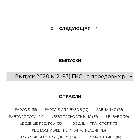
Навигация
1
2
СЛЕДУЮЩАЯ
по
записям
ВЫПУСКИ
ВЫПУСКИ
ОТРАСЛИ
ARCGIS
(36)
ARCGIS ДЛЯ ВУЗОВ
(17)
АВИАЦИЯ
(23)
АВТОДОРОГИ
(24)
БЕЗОПАСНОСТЬ И ЧС
(32)
БИЗНЕС
(29)
ВОДНЫЕ РЕСУРСЫ
(38)
ВОДНЫЙ ТРАНСПОРТ
(13)
ВОДОСНАБЖЕНИЕ И КАНАЛИЗАЦИЯ
(13)
ГЕОЛОГИЯ И ГОРНОЕ ДЕЛО
(70)
ГЕОМАРКЕТИНГ
(16)