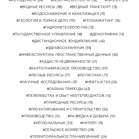
АВТОДОРОГИ
(24)
БЕЗОПАСНОСТЬ И ЧС
(32)
БИЗНЕС
(29)
ВОДНЫЕ РЕСУРСЫ
(38)
ВОДНЫЙ ТРАНСПОРТ
(13)
ВОДОСНАБЖЕНИЕ И КАНАЛИЗАЦИЯ
(13)
ГЕОЛОГИЯ И ГОРНОЕ ДЕЛО
(70)
ГЕОМАРКЕТИНГ
(16)
ГИДРОМЕТЕОРОЛОГИЯ
(13)
ГОСУДАРСТВЕННОЕ УПРАВЛЕНИЕ
(18)
ДЕМОГРАФИЯ
(15)
ДИСТАНЦИОННОЕ ЗОНДИРОВАНИЕ
(40)
ЗДРАВООХРАНЕНИЕ
(39)
ИНФРАСТРУКТУРА ПРОСТРАНСТВЕННЫХ ДАННЫХ
(50)
КАДАСТР НЕДВИЖИМОСТИ
(21)
КАРТОГРАФИЧЕСКОЕ ПРОИЗВОДСТВО
(57)
ЛЕСНЫЕ РЕСУРСЫ
(17)
ЛОГИСТИКА
(17)
НАУЧНЫЕ ИССЛЕДОВАНИЯ
(47)
НЕФТЬ И ГАЗ
(26)
ОХРАНА ПРИРОДЫ
(43)
ПЕРЕРАБОТКА И СБЫТ НЕФТЕПРОДУКТОВ
(15)
ПРИРОДНЫЕ РЕСУРСЫ
(19)
ПРОЕКТИРОВАНИЕ И СТРОИТЕЛЬСТВО
(32)
ПРОИЗВОДСТВО
(12)
РАЗВЕДКА И ДОБЫЧА
(51)
РЕГИОНАЛЬНЫЕ
(55)
РИТЕЙЛ
(19)
СЕЛЬСКОЕ ХОЗЯЙСТВО
(28)
ТЕРРИТОРИАЛЬНОЕ ПЛАНИРОВАНИЕ
(24)