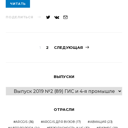
ЧИТАТЬ
ПОДЕЛИТЬСЯ
Навигация
1
2
СЛЕДУЮЩАЯ
по
записям
ВЫПУСКИ
ВЫПУСКИ
ОТРАСЛИ
ARCGIS
(36)
ARCGIS ДЛЯ ВУЗОВ
(17)
АВИАЦИЯ
(23)