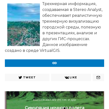
Трехмерная информация,
создаваемая в Stereo Analyst,
обеспечивает реалистичную
трехмерную визуализацию
городской среды, полезную
в презентациях, анализе и
других ГИС-процессах.
Данное изображение
создано в среде VirtualGIS.
URL
TWEET
LIKE
ВЫПУСК 2001 №2 (17) ГИС И ДДЗ
Симуляция ночного полета