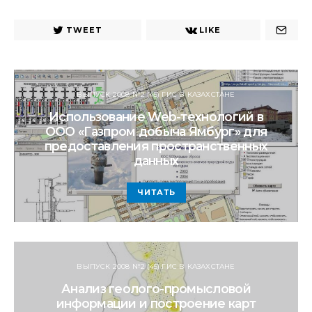
URL
TWEET
LIKE
ВЫПУСК 2008 №2 (45) ГИС В КАЗАХСТАНЕ
Использование Web-технологий в
ООО «Газпром добыча Ямбург» для
предоставления пространственных
данных
ЧИТАТЬ
ВЫПУСК 2008 №2 (45) ГИС В КАЗАХСТАНЕ
Анализ геолого-промысловой
информации и построение карт