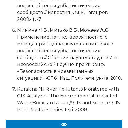
водоснабжения урбанистических
сообществ // Известия ЮФУ, Таганрог.-
2009.- №7
Минина М.В., Митько В.Б.,
М
ожаев
А.С.
Применение логико-вероятностного
метода при оценке качества питьевого
водоснабжения урбанистических
сообществ // Сборник научных трудов 2-й
Всероссийской научно-практ. конф.
«Безопасность в чрезвычайных
ситуациях».-СПб.: Изд. Политехн. ун-та, 2010.
Kurakina N.I.River Pollutants Monitored with
GIS. Analyzing the Environmental Impact of
Water Bodies in Russia // GIS and Science: GIS
Best Practices series. Esri. 2008.