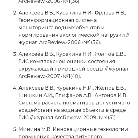
ArcReview.-2006.-№1(36).
Алексеев В.В., Куракина Н.И.,
О
рлова Н.В.,
Геоинформационная система
мониторинга водных объектов и
нормирования экологической нагрузки //
журнал ArcReview.-2006.-№1(36).
Алексеев В.В., Куракина Н.И., Желтов Е.В
.
,
ГИС комплексной оценки состояния
окружающей природной среды // журнал
ArcReview.-2007.-№1(40).
А
лексеев В.В., Куракина Н.И., Желтов Е.В.,
Шишкин А.И., Епифанов А.В., Антонов И.В.
Система расчета нормативов допустимого
воздействия на водные объекты в среде
ГИС // журнал ArcReview.-2009.-№4(51).
Минина М.В. Инновационные технологии
повышения качества питьевого