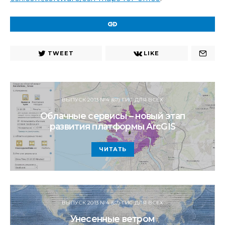
URL
TWEET
LIKE
ВЫПУСК 2013 №4 (67) ГИС ДЛЯ ВСЕХ
Облачные сервисы – новый этап
развития платформы ArcGIS
ЧИТАТЬ
ВЫПУСК 2013 №4 (67) ГИС ДЛЯ ВСЕХ
Унесенные ветром