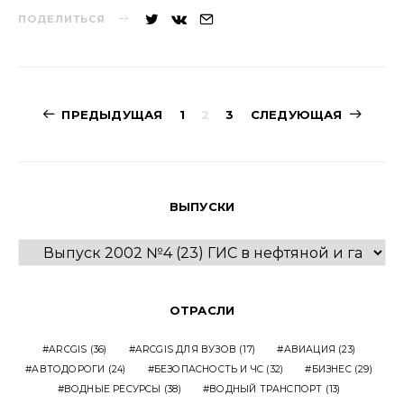
ПОДЕЛИТЬСЯ
Навигация
ПРЕДЫДУЩАЯ
1
2
3
СЛЕДУЮЩАЯ
по
записям
ВЫПУСКИ
ВЫПУСКИ
ОТРАСЛИ
ARCGIS
(36)
ARCGIS ДЛЯ ВУЗОВ
(17)
АВИАЦИЯ
(23)
АВТОДОРОГИ
(24)
БЕЗОПАСНОСТЬ И ЧС
(32)
БИЗНЕС
(29)
ВОДНЫЕ РЕСУРСЫ
(38)
ВОДНЫЙ ТРАНСПОРТ
(13)