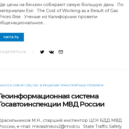
Где цены на бензин собирают самую большую дань По
материалам Esri The Cost of Working as a Result of Gas
Prices Rise Ученые из Калифорнии провели
общенациональное…
ЧИТАТЬ
ПОДЕЛИТЬСЯ
ВЫПУСК 2016 №1 (76) ГИС В РЕШЕНИИ ТРАНСПОРТНЫХ ПРОБЛЕМ
Геоинформационная система
Госавтоинспекции МВД России
Красильников М.Н., старший инспектор ЦСН БДД МВД
России, e-mail: mkrasilnikov2@mvd.ru State Traffic Safety