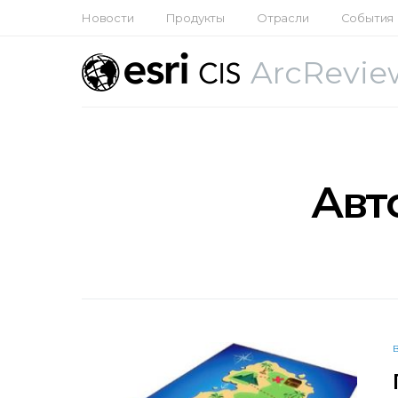
Новости
Продукты
Отрасли
События
ArcRevie
Авт