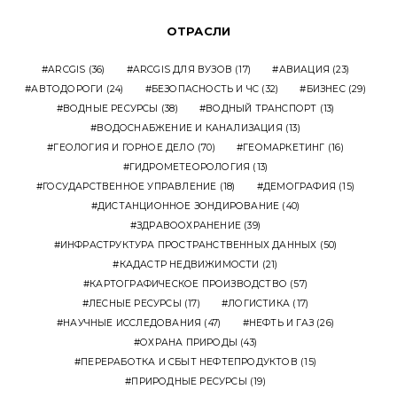
ОТРАСЛИ
ARCGIS
(36)
ARCGIS ДЛЯ ВУЗОВ
(17)
АВИАЦИЯ
(23)
АВТОДОРОГИ
(24)
БЕЗОПАСНОСТЬ И ЧС
(32)
БИЗНЕС
(29)
ВОДНЫЕ РЕСУРСЫ
(38)
ВОДНЫЙ ТРАНСПОРТ
(13)
ВОДОСНАБЖЕНИЕ И КАНАЛИЗАЦИЯ
(13)
ГЕОЛОГИЯ И ГОРНОЕ ДЕЛО
(70)
ГЕОМАРКЕТИНГ
(16)
ГИДРОМЕТЕОРОЛОГИЯ
(13)
ГОСУДАРСТВЕННОЕ УПРАВЛЕНИЕ
(18)
ДЕМОГРАФИЯ
(15)
ДИСТАНЦИОННОЕ ЗОНДИРОВАНИЕ
(40)
ЗДРАВООХРАНЕНИЕ
(39)
ИНФРАСТРУКТУРА ПРОСТРАНСТВЕННЫХ ДАННЫХ
(50)
КАДАСТР НЕДВИЖИМОСТИ
(21)
КАРТОГРАФИЧЕСКОЕ ПРОИЗВОДСТВО
(57)
ЛЕСНЫЕ РЕСУРСЫ
(17)
ЛОГИСТИКА
(17)
НАУЧНЫЕ ИССЛЕДОВАНИЯ
(47)
НЕФТЬ И ГАЗ
(26)
ОХРАНА ПРИРОДЫ
(43)
ПЕРЕРАБОТКА И СБЫТ НЕФТЕПРОДУКТОВ
(15)
ПРИРОДНЫЕ РЕСУРСЫ
(19)