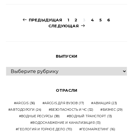
Навигация
ПРЕДЫДУЩАЯ
1
2
3
4
5
6
СЛЕДУЮЩАЯ
по
записям
ВЫПУСКИ
ВЫПУСКИ
ОТРАСЛИ
ARCGIS
(36)
ARCGIS ДЛЯ ВУЗОВ
(17)
АВИАЦИЯ
(23)
АВТОДОРОГИ
(24)
БЕЗОПАСНОСТЬ И ЧС
(32)
БИЗНЕС
(29)
ВОДНЫЕ РЕСУРСЫ
(38)
ВОДНЫЙ ТРАНСПОРТ
(13)
ВОДОСНАБЖЕНИЕ И КАНАЛИЗАЦИЯ
(13)
ГЕОЛОГИЯ И ГОРНОЕ ДЕЛО
(70)
ГЕОМАРКЕТИНГ
(16)