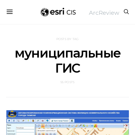
ArcReview
POSTS BY TAG
муниципальные
ГИС
55 POSTS