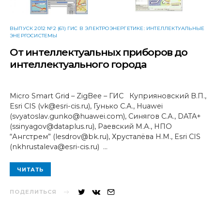
ВЫПУСК 2012 №2 (61) ГИС В ЭЛЕКТРОЭНЕРГЕТИКЕ: ИНТЕЛЛЕКТУАЛЬНЫЕ
ЭНЕРГОСИСТЕМЫ
От интеллектуальных приборов до
интеллектуального города
Micro Smart Grid – ZigBee – ГИС Куприяновский В.П.,
Esri CIS (vk@esri-cis.ru), Гунько С.А., Huawei
(svyatoslav.gunko@huawei.com), Синягов С.А., DATA+
(ssinyagov@dataplus.ru), Раевский М.А., НПО
“Ангстрем” (lesdrov@bk.ru), Хрусталёва Н.М., Esri CIS
(nkhrustaleva@esri-cis.ru) …
ЧИТАТЬ
ПОДЕЛИТЬСЯ