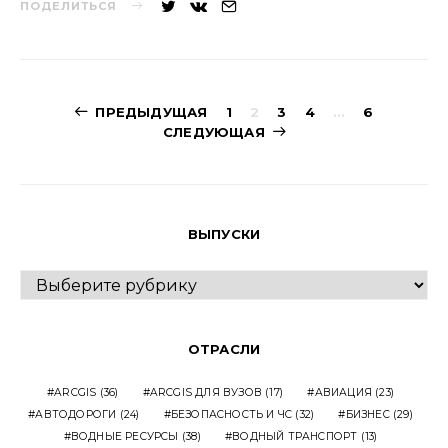
ПОДЕЛИТЬСЯ
Навигация
ПРЕДЫДУЩАЯ
1
2
3
4
…
6
СЛЕДУЮЩАЯ
по
записям
ВЫПУСКИ
ВЫПУСКИ
ОТРАСЛИ
ARCGIS
(36)
ARCGIS ДЛЯ ВУЗОВ
(17)
АВИАЦИЯ
(23)
АВТОДОРОГИ
(24)
БЕЗОПАСНОСТЬ И ЧС
(32)
БИЗНЕС
(29)
ВОДНЫЕ РЕСУРСЫ
(38)
ВОДНЫЙ ТРАНСПОРТ
(13)