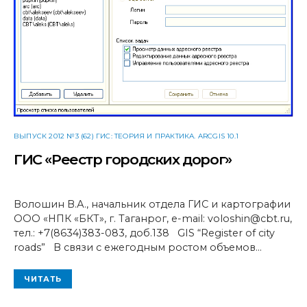
ВЫПУСК 2012 №3 (62) ГИС: ТЕОРИЯ И ПРАКТИКА. ARCGIS 10.1
ГИС «Реестр городских дорог»
Волошин В.А., начальник отдела ГИС и картографии
ООО «НПК «БКТ», г. Таганрог, e-mail: voloshin@cbt.ru,
тел.: +7(8634)383-083, доб.138 GIS “Register of city
roads” В связи с ежегодным ростом объемов…
ЧИТАТЬ