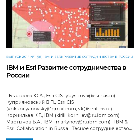
ВЫПУСК 2014 №1 (68) IBM И ESRI: РАЗВИТИЕ СОТРУДНИЧЕСТВА В РОССИИ
IBM и Esri Развитие сотрудничества в
России
Быстрова Ю.А., Esri CIS (ybystrova@esri-cis.ru)
Куприяновский В.П., Esri CIS
(vpkupriyanovsky@gmail.com, vk@serif-cis.ru)
Корнильев К.Г., IBM (kirill_korniliev@ru.ibm.com)
Мартынов Б.А., IBM (martynov@ru.ibm.com) IBM &
Esri: Collaboration in Russia Тесное сотрудничество…