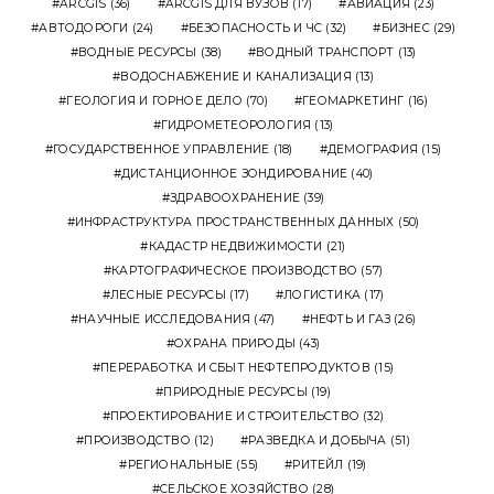
ARCGIS
(36)
ARCGIS ДЛЯ ВУЗОВ
(17)
АВИАЦИЯ
(23)
АВТОДОРОГИ
(24)
БЕЗОПАСНОСТЬ И ЧС
(32)
БИЗНЕС
(29)
ВОДНЫЕ РЕСУРСЫ
(38)
ВОДНЫЙ ТРАНСПОРТ
(13)
ВОДОСНАБЖЕНИЕ И КАНАЛИЗАЦИЯ
(13)
ГЕОЛОГИЯ И ГОРНОЕ ДЕЛО
(70)
ГЕОМАРКЕТИНГ
(16)
ГИДРОМЕТЕОРОЛОГИЯ
(13)
ГОСУДАРСТВЕННОЕ УПРАВЛЕНИЕ
(18)
ДЕМОГРАФИЯ
(15)
ДИСТАНЦИОННОЕ ЗОНДИРОВАНИЕ
(40)
ЗДРАВООХРАНЕНИЕ
(39)
ИНФРАСТРУКТУРА ПРОСТРАНСТВЕННЫХ ДАННЫХ
(50)
КАДАСТР НЕДВИЖИМОСТИ
(21)
КАРТОГРАФИЧЕСКОЕ ПРОИЗВОДСТВО
(57)
ЛЕСНЫЕ РЕСУРСЫ
(17)
ЛОГИСТИКА
(17)
НАУЧНЫЕ ИССЛЕДОВАНИЯ
(47)
НЕФТЬ И ГАЗ
(26)
ОХРАНА ПРИРОДЫ
(43)
ПЕРЕРАБОТКА И СБЫТ НЕФТЕПРОДУКТОВ
(15)
ПРИРОДНЫЕ РЕСУРСЫ
(19)
ПРОЕКТИРОВАНИЕ И СТРОИТЕЛЬСТВО
(32)
ПРОИЗВОДСТВО
(12)
РАЗВЕДКА И ДОБЫЧА
(51)
РЕГИОНАЛЬНЫЕ
(55)
РИТЕЙЛ
(19)
СЕЛЬСКОЕ ХОЗЯЙСТВО
(28)