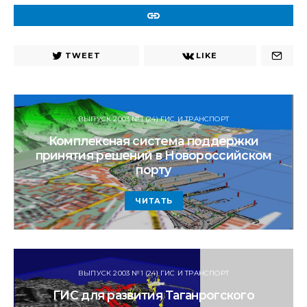
URL
TWEET
LIKE
ВЫПУСК 2003 №1 (24) ГИС И ТРАНСПОРТ
Комплексная система поддержки
принятия решений в Новороссийском
порту
ЧИТАТЬ
ВЫПУСК 2003 №1 (24) ГИС И ТРАНСПОРТ
ГИС для развития Таганрогского