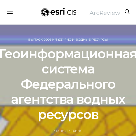
ArcReview
ВЫПУСК 2006 №1 (36) ГИС И ВОДНЫЕ РЕСУРСЫ
Геоинформационна
система
Федерального
агентства водных
ресурсов
7 МИНУТ ЧТЕНИЯ