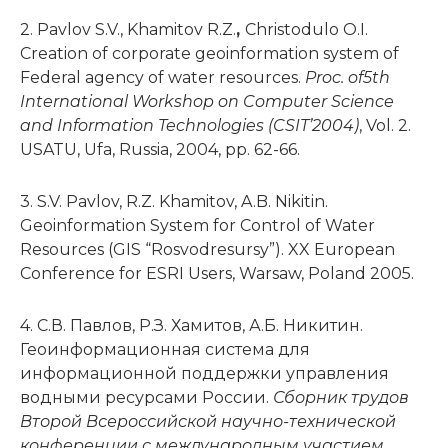
2. Pavlov S.V., Khamitov R.Z.
,
Christodulo O.I.
Creation of corporate geoinformation system of
Federal agency of water resources.
Proc. of
5th
International Workshop on Computer Science
and Information Technologies (CSIT’2004)
, Vol. 2.
USATU, Ufa, Russia, 2004, pp. 62-66.
3. S.V. Pavlov, R.Z. Khamitov, A.B. Nikitin.
Geoinformation System for Control of Water
Resources (GIS “Rosvodresursy”). XX European
Conference for ESRI Users, Warsaw, Poland 2005.
4. С.В. Павлов, Р.З. Хамитов, А.Б. Никитин.
Геоинформационная система для
информационной поддержки управления
водными ресурсами России.
Сборник трудов
Второй Всероссийской научно-технической
конференции с международным участием