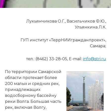
Лукьянчикова О.Г., Васильчиков Ф.Ю.,
Ульянкина Л.К.
ГУП институт «ТеррНИИгражданпроект»,
Самара;
тел.: (8462) 33-28-05, E-mail:
info@stri.ru
По территории Самарской
области протекает более
200 малых и средних рек,
принадлежащих
водосборному бассейну
реки Волга. Большая часть
рек, включая Волгу,