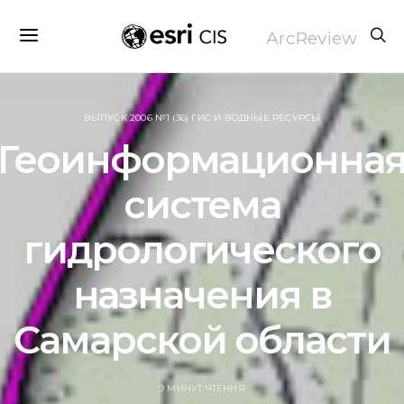
ArcReview
ВЫПУСК 2006 №1 (36) ГИС И ВОДНЫЕ РЕСУРСЫ
Геоинформационна
система
гидрологического
назначения в
Самарской области
9 МИНУТ ЧТЕНИЯ