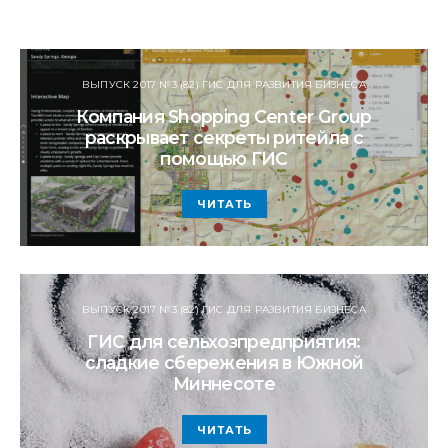
ВЫПУСК 2017 №3 (82) ГИС ДЛЯ РАЗВИТИЯ БИЗНЕСА
Компания Shopping Center Group
раскрывает секреты ритейла с
помощью ГИС
ЧИТАТЬ
ВЫПУСК 2017 №3 (82) ГИС ДЛЯ РАЗВИТИЯ БИЗНЕСА
ГИС для сельхозпредприятия:
сладкие сбережения в Южной
Миннесоте
ЧИТАТЬ