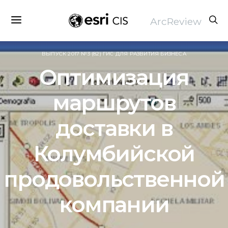
ArcReview
ВЫПУСК 2017 №3 (82) ГИС ДЛЯ РАЗВИТИЯ БИЗНЕСА
Оптимизация
маршрутов
доставки в
Колумбийской
продовольственной
компании