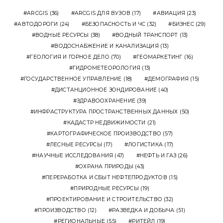
ARCGIS
(36)
ARCGIS ДЛЯ ВУЗОВ
(17)
АВИАЦИЯ
(23)
АВТОДОРОГИ
(24)
БЕЗОПАСНОСТЬ И ЧС
(32)
БИЗНЕС
(29)
ВОДНЫЕ РЕСУРСЫ
(38)
ВОДНЫЙ ТРАНСПОРТ
(13)
ВОДОСНАБЖЕНИЕ И КАНАЛИЗАЦИЯ
(13)
ГЕОЛОГИЯ И ГОРНОЕ ДЕЛО
(70)
ГЕОМАРКЕТИНГ
(16)
ГИДРОМЕТЕОРОЛОГИЯ
(13)
ГОСУДАРСТВЕННОЕ УПРАВЛЕНИЕ
(18)
ДЕМОГРАФИЯ
(15)
ДИСТАНЦИОННОЕ ЗОНДИРОВАНИЕ
(40)
ЗДРАВООХРАНЕНИЕ
(39)
ИНФРАСТРУКТУРА ПРОСТРАНСТВЕННЫХ ДАННЫХ
(50)
КАДАСТР НЕДВИЖИМОСТИ
(21)
КАРТОГРАФИЧЕСКОЕ ПРОИЗВОДСТВО
(57)
ЛЕСНЫЕ РЕСУРСЫ
(17)
ЛОГИСТИКА
(17)
НАУЧНЫЕ ИССЛЕДОВАНИЯ
(47)
НЕФТЬ И ГАЗ
(26)
ОХРАНА ПРИРОДЫ
(43)
ПЕРЕРАБОТКА И СБЫТ НЕФТЕПРОДУКТОВ
(15)
ПРИРОДНЫЕ РЕСУРСЫ
(19)
ПРОЕКТИРОВАНИЕ И СТРОИТЕЛЬСТВО
(32)
ПРОИЗВОДСТВО
(12)
РАЗВЕДКА И ДОБЫЧА
(51)
РЕГИОНАЛЬНЫЕ
(55)
РИТЕЙЛ
(19)