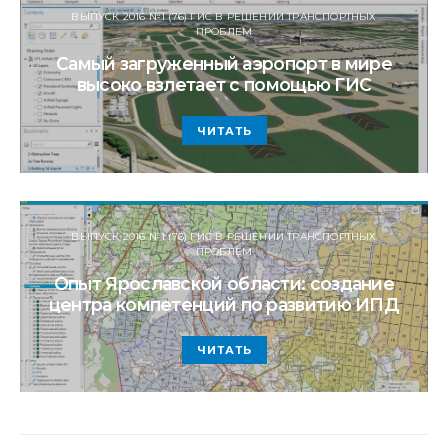
ВЫПУСК 2016 №1 (76) ГИС В РЕШЕНИИ ТРАНСПОРТНЫХ
ПРОБЛЕМ
Самый загруженный аэропорт в мире
высоко взлетает с помощью ГИС
ЧИТАТЬ
ВЫПУСК 2016 №1 (76) ГИС В РЕШЕНИИ ТРАНСПОРТНЫХ
ПРОБЛЕМ
Опыт Ярославской области: создание
центра компетенций по развитию ИПД
ЧИТАТЬ