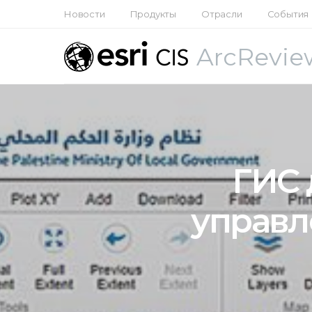
Новости
Продукты
Отрасли
События
ArcRevie
ГИС 
управл