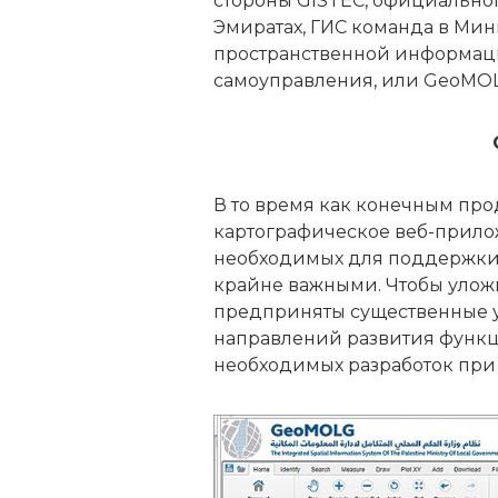
стороны GISTEC, официально
Эмиратах, ГИС команда в Мин
пространственной информаци
самоуправления, или GeoMO
В то время как конечным про
картографическое веб-прилож
необходимых для поддержки
крайне важными. Чтобы улож
предприняты существенные 
направлений развития функ
необходимых разработок при