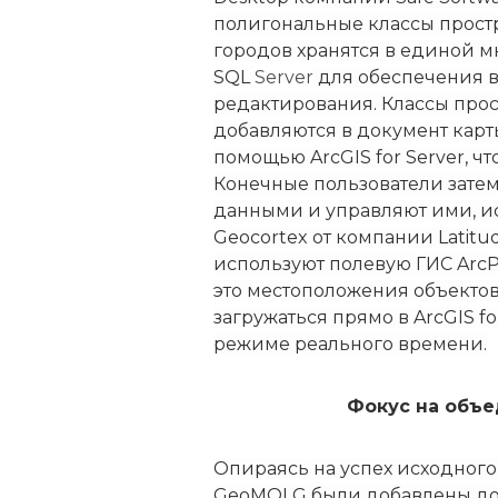
полигональные классы прост
городов хранятся в единой мн
SQL
Server
для обеспечения в
редактирования. Классы прос
добавляются в документ карт
помощью ArcGIS for Server, ч
Конечные пользователи зате
данными и управляют ими, и
Geocortex от компании Latitu
используют полевую ГИС ArcP
это местоположения объектов
загружаться прямо в ArcGIS f
режиме реального времени.
Фокус на объе
Опираясь на успех исходного
GeoMOLG были добавлены до