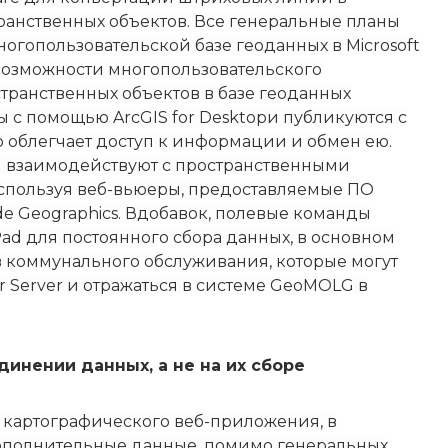
ранственных объектов. Все генеральные планы
огопользовательской базе геоданных в Microsoft
озможности многопользовательского
транственных объектов в базе геоданных
ы с помощью ArcGIS for Desktop
и публикуются с
то облегчает доступ к информации и обмен ею.
м взаимодействуют с пространственными
спользуя веб-вьюеры, предоставляемые ПО
de Geographics. Вдобавок, полевые команды
ad для постоянного сбора данных, в основном
 коммунального обслуживания, которые могут
or Server и отражаться в системе GeoMOLG в
динении данных, а не на их сборе
 картографического веб-приложения, в
полнительные данные, помимо генеральных