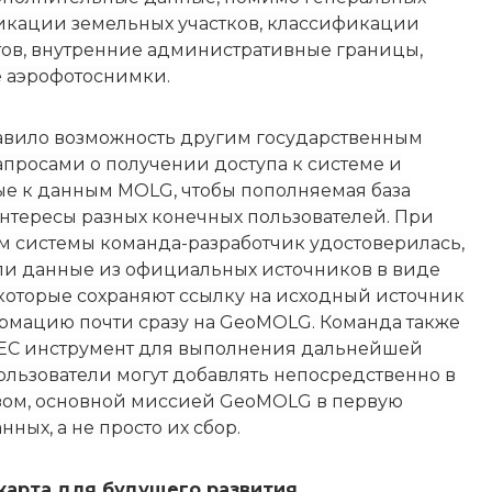
кации земельных участков, классификации
тов, внутренние административные границы,
е аэрофотоснимки.
авило возможность другим государственным
просами о получении доступа к системе и
ые к данным MOLG, чтобы пополняемая база
нтересы разных конечных пользователей. При
 системы команда-разработчик удостоверилась,
или данные из официальных источников в виде
которые сохраняют ссылку на исходный источник
ормацию почти сразу на GeoMOLG. Команда также
STEC инструмент для выполнения дальнейшей
ользователи могут добавлять непосредственно в
зом, основной миссией GeoMOLG в первую
ных, а не просто их сбор.
карта для будущего развития