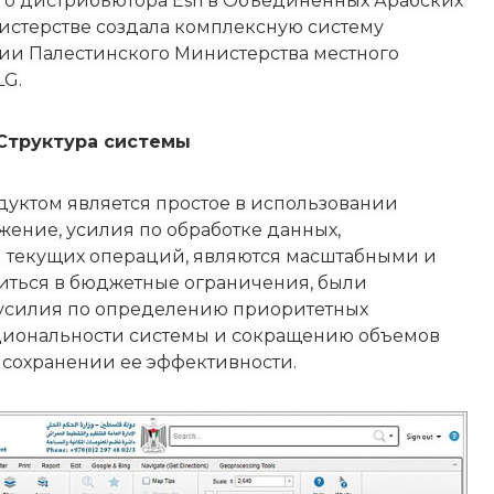
го дистрибьютора Esri в Объединенных Арабских
истерстве создала комплексную систему
и Палестинского Министерства местного
LG.
Структура системы
дуктом является простое в использовании
ение, усилия по обработке данных,
 текущих операций, являются масштабными и
иться в бюджетные ограничения, были
усилия по определению приоритетных
циональности системы и сокращению объемов
 сохранении ее эффективности.