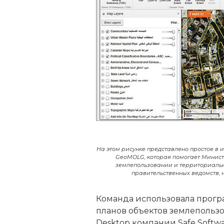
На этом рисунке представлено простое в
GeoMOLG, которая помогает Минист
землепользовании и территориальн
правительственных ведомств,
Команда использовала прогр
планов объектов землепольз
Desktop компании Safe Softw