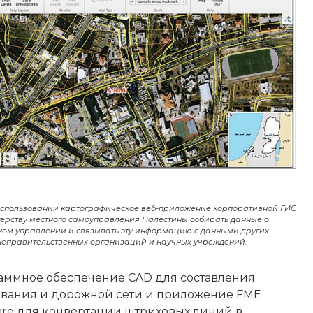
 использовании картографическое веб-приложение корпоративной ГИС
ерству местного самоуправления Палестины собирать данные о
ом управлении и связывать эту информацию с данными других
 неправительственных организаций и научных учреждений.
аммное обеспечение CAD для составления
ования и дорожной сети и приложение FME
are для конвертации штриховых линий в