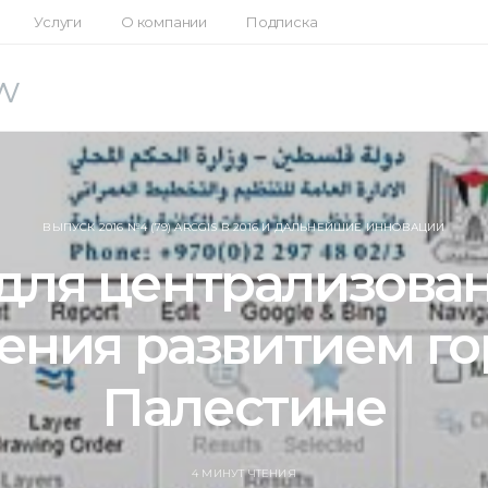
Услуги
О компании
Подписка
w
ВЫПУСК 2016 №4 (79) ARCGIS В 2016 И ДАЛЬНЕЙШИЕ ИННОВАЦИИ
для централизова
ения развитием го
Палестине
4 МИНУТ ЧТЕНИЯ