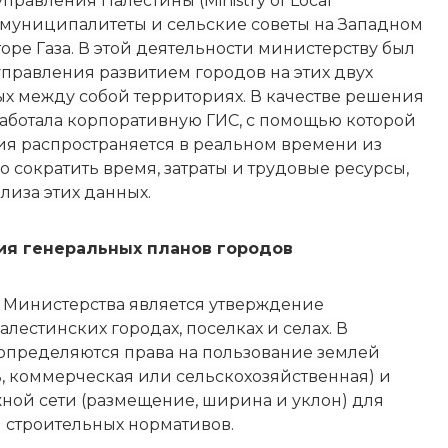
равления Палестины (Ministry of Local
 муниципалитеты и сельские советы на Западном
торе Газа. В этой деятельности министерству был
правления развитием городов на этих двух
х между собой территориях. В качестве решения
аботала корпоративную ГИС, с помощью которой
я распространяется в реальном времени из
о сократить время, затраты и трудовые ресурсы,
лиза этих данных.
ия генеральных планов городов
Министерства является утверждение
алестинских городах, поселках и селах. В
 определяются права на пользование землей
, коммерческая или сельскохозяйственная) и
ной сети (размещение, ширина и уклон) для
 строительных нормативов.