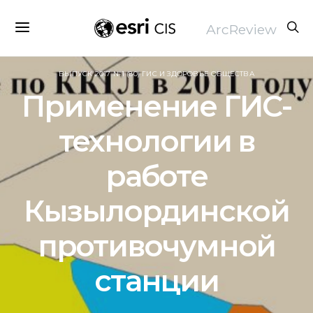
ArcReview
ВЫПУСК 2017 №1 (80) ГИС И ЗДОРОВЬЕ ОБЩЕСТВА
Применение ГИС-
технологии в
работе
Кызылординской
противочумной
станции