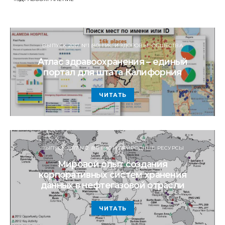
ВЫПУСК 2017 №1 (80) ГИС И ЗДОРОВЬЕ ОБЩЕСТВА
Атлас здравоохранения – единый
портал для штата Калифорния
ЧИТАТЬ
ВЫПУСК 2017 №2 (81) ГИС И ПРИРОДНЫЕ РЕСУРСЫ
Мировой опыт создания
корпоративных систем хранения
данных в нефтегазовой отрасли
ЧИТАТЬ