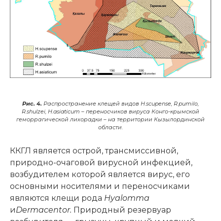
Рис. 4.
Распространение клещей видов H.scupense, R.pumilo,
R.shulzei, H.asiaticum – переносчиков вируса Конго-крымской
геморрагической лихорадки – на территории Кызылординской
области.
ККГЛ является острой, трансмиссивной,
природно-очаговой вирусной инфекцией,
возбудителем которой является вирус, его
основными носителями и переносчиками
являются клещи рода
Hyalomma
и
Dermacentor.
Природный резервуар