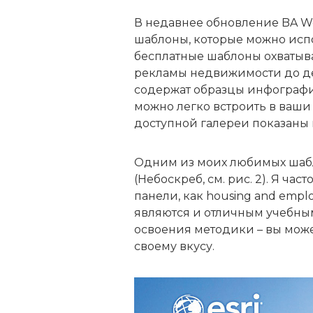
В недавнее обновление BA 
шаблоны, которые можно испо
бесплатные шаблоны охватыва
рекламы недвижимости до де
содержат образцы инфографи
можно легко встроить в ваши
доступной галереи показаны 
Одним из моих любимых шабло
(Небоскреб, см. рис. 2). Я ча
панели, как housing and empl
являются и отличным учебны
освоения методики – вы мож
своему вкусу.