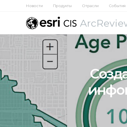
Новости
Продукты
Отрасли
События
ArcRevie
Созд
инфо