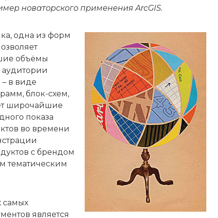
мер новаторского применения ArcGIS.
ка, одна из форм
озволяет
ьшие объёмы
 аудитории
– в виде
рамм, блок-схем,
дает широчайшие
дного показа
ктов во времени
онстрации
одуктов с брендом
ым тематическим
х самых
ментов является