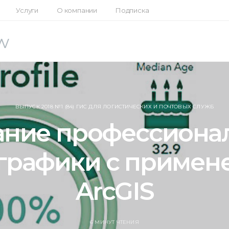
Услуги
О компании
Подписка
w
ВЫПУСК 2018 №1 (84) ГИС ДЛЯ ЛОГИСТИЧЕСКИХ И ПОЧТОВЫХ СЛУЖБ
ание профессиона
графики с примен
ArcGIS
6 МИНУТ ЧТЕНИЯ