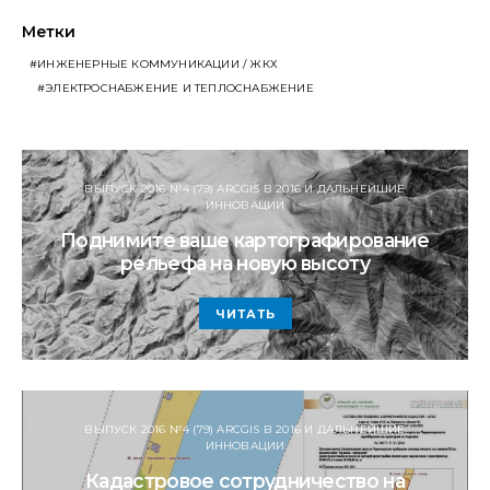
Метки
ИНЖЕНЕРНЫЕ КОММУНИКАЦИИ / ЖКХ
ЭЛЕКТРОСНАБЖЕНИЕ И ТЕПЛОСНАБЖЕНИЕ
ВЫПУСК 2016 №4 (79) ARCGIS В 2016 И ДАЛЬНЕЙШИЕ
ИННОВАЦИИ
Поднимите ваше картографирование
рельефа на новую высоту
ЧИТАТЬ
ВЫПУСК 2016 №4 (79) ARCGIS В 2016 И ДАЛЬНЕЙШИЕ
ИННОВАЦИИ
Кадастровое сотрудничество на