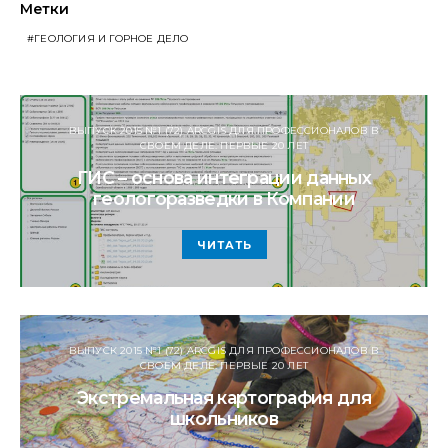
Метки
ГЕОЛОГИЯ И ГОРНОЕ ДЕЛО
ВЫПУСК 2015 №1 (72) ARCGIS ДЛЯ ПРОФЕССИОНАЛОВ В
СВОЕМ ДЕЛЕ: ПЕРВЫЕ 20 ЛЕТ
ГИС – основа интеграции данных
геологоразведки в Компании
ЧИТАТЬ
ВЫПУСК 2015 №1 (72) ARCGIS ДЛЯ ПРОФЕССИОНАЛОВ В
СВОЕМ ДЕЛЕ: ПЕРВЫЕ 20 ЛЕТ
Экстремальная картография для
школьников