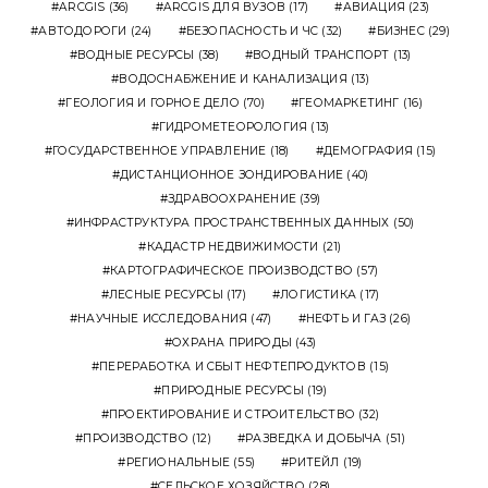
ARCGIS
(36)
ARCGIS ДЛЯ ВУЗОВ
(17)
АВИАЦИЯ
(23)
АВТОДОРОГИ
(24)
БЕЗОПАСНОСТЬ И ЧС
(32)
БИЗНЕС
(29)
ВОДНЫЕ РЕСУРСЫ
(38)
ВОДНЫЙ ТРАНСПОРТ
(13)
ВОДОСНАБЖЕНИЕ И КАНАЛИЗАЦИЯ
(13)
ГЕОЛОГИЯ И ГОРНОЕ ДЕЛО
(70)
ГЕОМАРКЕТИНГ
(16)
ГИДРОМЕТЕОРОЛОГИЯ
(13)
ГОСУДАРСТВЕННОЕ УПРАВЛЕНИЕ
(18)
ДЕМОГРАФИЯ
(15)
ДИСТАНЦИОННОЕ ЗОНДИРОВАНИЕ
(40)
ЗДРАВООХРАНЕНИЕ
(39)
ИНФРАСТРУКТУРА ПРОСТРАНСТВЕННЫХ ДАННЫХ
(50)
КАДАСТР НЕДВИЖИМОСТИ
(21)
КАРТОГРАФИЧЕСКОЕ ПРОИЗВОДСТВО
(57)
ЛЕСНЫЕ РЕСУРСЫ
(17)
ЛОГИСТИКА
(17)
НАУЧНЫЕ ИССЛЕДОВАНИЯ
(47)
НЕФТЬ И ГАЗ
(26)
ОХРАНА ПРИРОДЫ
(43)
ПЕРЕРАБОТКА И СБЫТ НЕФТЕПРОДУКТОВ
(15)
ПРИРОДНЫЕ РЕСУРСЫ
(19)
ПРОЕКТИРОВАНИЕ И СТРОИТЕЛЬСТВО
(32)
ПРОИЗВОДСТВО
(12)
РАЗВЕДКА И ДОБЫЧА
(51)
РЕГИОНАЛЬНЫЕ
(55)
РИТЕЙЛ
(19)
СЕЛЬСКОЕ ХОЗЯЙСТВО
(28)