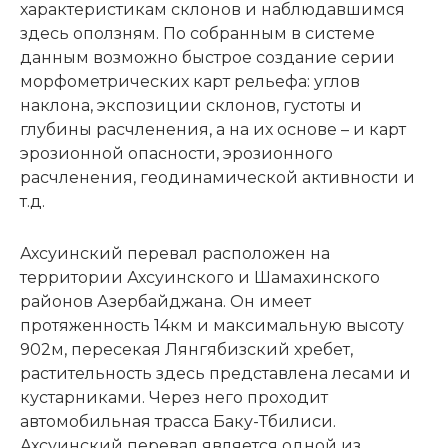
характеристикам склонов и наблюдавшимся
здесь оползням. По собранным в системе
данным возможно быстрое создание серии
морфометрических карт рельефа: углов
наклона, экспозиции склонов, густоты и
глубины расчленения, а на их основе – и карт
эрозионной опасности, эрозионного
расчленения, геодинамической активности и
т.д.
Ахсуинский перевал расположен на
территории Ахсуинского и Шамахинского
районов Азербайджана. Он имеет
протяженность 14км и максимальную высоту
902м, пересекая Лянгябизский хребет,
растительность здесь представлена лесами и
кустарниками. Через него проходит
автомобильная трасса Баку-Тбилиси.
Ахсуинский перевал является одной из