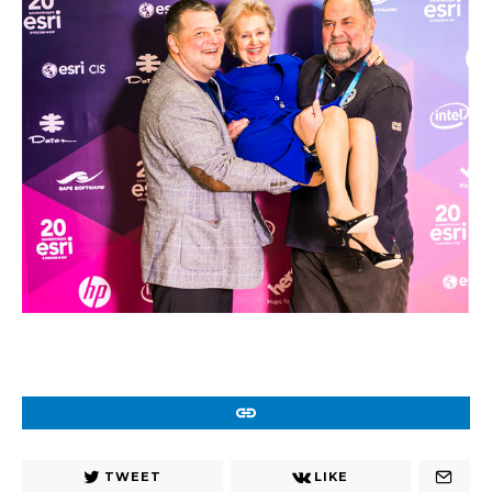
URL
TWEET
LIKE